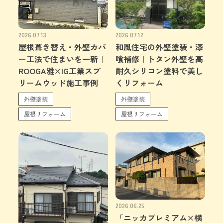
2026.07.13
2026.07.12
屋根葺き替え・外壁カバ
和風住宅の外壁塗装・漆
ー工法で住まいを一新｜
喰補修｜トタン外壁を高
ROOGA雅×IG工業スプ
耐久シリコン塗料で美し
リームウッド施工事例
くリフォーム
外壁塗装
外壁塗装
屋根リフォーム
屋根リフォーム
2026.06.25
「ニッカプレミアム×横