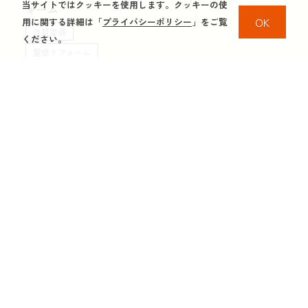
当サイトではクッキーを使用します。クッキーの使
ォーム
OK
用に関する詳細は「
プライバシーポリシー
」をご覧
外壁塗装
ください。
屋根リフォーム
施工事例一覧に戻る
塗替えニッカが選ばれる理由
選ばれる理由