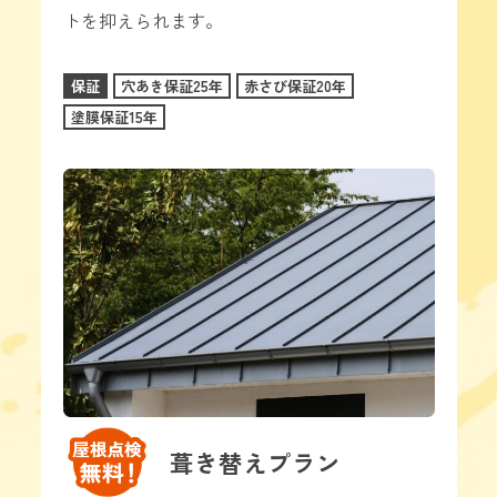
トを抑えられます。
保証
穴あき保証25年
赤さび保証20年
塗膜保証15年
葺き替えプラン