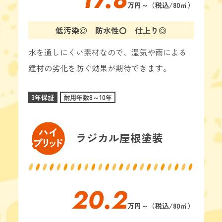
万円
～（税込/80㎡）
低汚染◎ 防水性〇 仕上り◎
水を通しにくい素材なので、湿気や雨による
建材の劣化を防ぐ効果が期待できます。
3年保証
耐用年数8～10年
ラジカル屋根塗装
20.2
万円～（税込/
80㎡
）