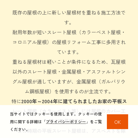
既存の屋根の上に新しい屋根材を重ねる施工方法で
す。
耐用年数が短いスレート屋根（カラーベスト屋根・
コロニアル屋根）の屋根リフォーム工事に多用され
ています。
重ねる屋根材は軽いことが条件になるため、瓦屋根
以外のスレート屋根・金属屋根・アスファルトシン
グル屋根が適していますが、
金属屋根（ガルバリウ
ム鋼板屋根）を使用するのが主流です。
特に
2000年～2004年に建てられましたお家の平板ス
レート屋根（カラーベスト等）には屋根の
カバー工
当サイトではクッキーを使用します。クッキーの使
法
が効果的です。
OK
用に関する詳細は「
プライバシーポリシー
」をご覧
ください。
この時期の平板スレート屋根は、アスベストを除