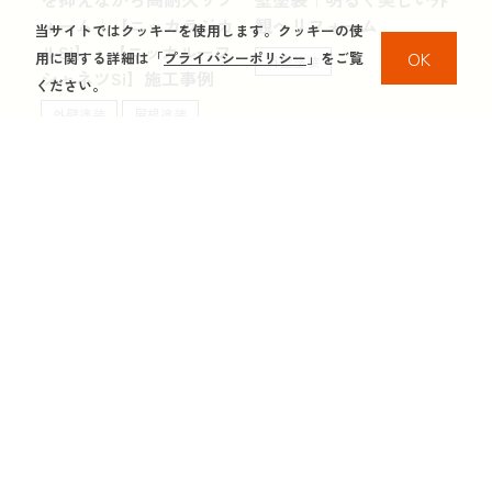
ォーム｜【ニッカラジカ
観へリフォーム
当サイトではクッキーを使用します。クッキーの使
ルSi】・【ニッカルーフ
OK
用に関する詳細は「
プライバシーポリシー
」をご覧
外壁塗装
シャネツSi】施工事例
ください。
外壁塗装
屋根塗装
施工事例一覧に戻る
塗替えニッカが選ばれる理由