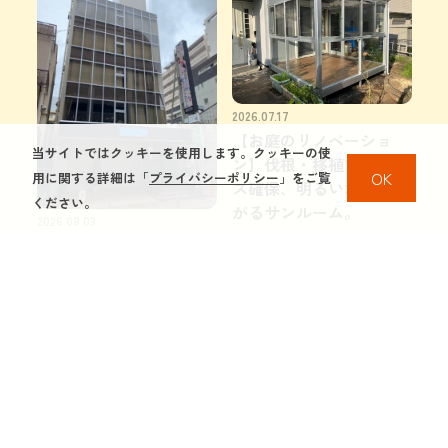
2026.07.17
【お庭のリノベーショ
当サイトではクッキーを使用します。クッキーの使
ン】伐根・移植でスペー
OK
用に関する詳細は「
プライバシーポリシー
」をご覧
ス確保、明るい木目が広
ください。
がるサンルーム。
2026.08.03
ビルの大規模修繕工事も
エクステリア
やってます。
外壁塗装
防水