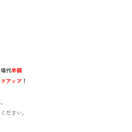
足場代
半額
ードアップ
！
す。
てください。