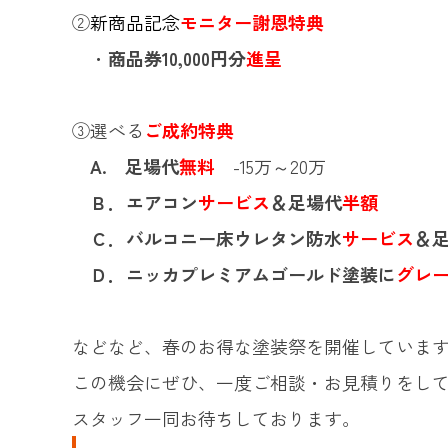
②
新商品記念
モニター謝恩特典
・
商品券10,000円分
進呈
③選べる
ご成約特典
A.
足場代
無料
-15万～20万
Ｂ．エアコン
サービス
＆足場代
半額
Ｃ．バルコニー床ウレタン防水
サービス
＆
Ｄ．ニッカプレミアムゴールド塗装に
グレ
などなど、春のお得な塗装祭を開催していま
この機会にぜひ、一度ご相談・お見積りをし
スタッフ一同お待ちしております。